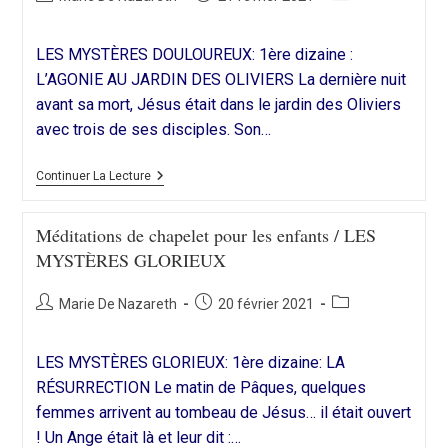
LUMINEUX
de
publiée :
category:
la
LES MYSTÈRES DOULOUREUX: 1ère dizaine :
publication :
L’AGONIE AU JARDIN DES OLIVIERS La dernière nuit
avant sa mort, Jésus était dans le jardin des Oliviers
avec trois de ses disciples. Son…
Méditations
Continuer La Lecture
De
Chapelet
Pour
Méditations de chapelet pour les enfants / LES
Les
MYSTÈRES GLORIEUX
Enfants
/
LES
Auteur/autrice
Publication
Post
Marie De Nazareth
MYSTÈRES
20 février 2021
DOULOUREUX
de
publiée :
category:
la
LES MYSTÈRES GLORIEUX: 1ère dizaine: LA
publication :
RÉSURRECTION Le matin de Pâques, quelques
femmes arrivent au tombeau de Jésus… il était ouvert
! Un Ange était là et leur dit :…