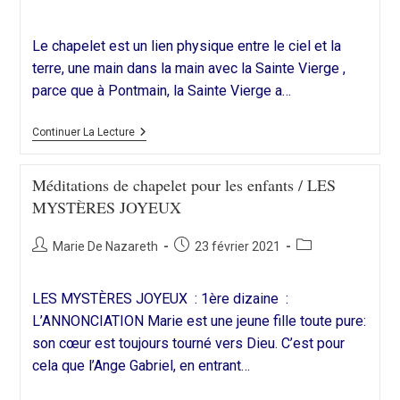
de
publiée :
category:
la
Le chapelet est un lien physique entre le ciel et la
publication :
terre, une main dans la main avec la Sainte Vierge ,
parce que à Pontmain, la Sainte Vierge a…
Pourquoi
Continuer La Lecture
Proposer
Le
Chapelet
Méditations de chapelet pour les enfants / LES
Aux
MYSTÈRES JOYEUX
Enfants
?
Auteur/autrice
Publication
Post
Marie De Nazareth
23 février 2021
de
publiée :
category:
la
LES MYSTÈRES JOYEUX : 1ère dizaine :
publication :
L’ANNONCIATION Marie est une jeune fille toute pure:
son cœur est toujours tourné vers Dieu. C’est pour
cela que l’Ange Gabriel, en entrant…