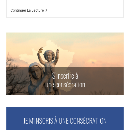
Méditations
Continuer La Lecture
De
Chapelet
Pour
Les
Enfants
/
LES
MYSTÈRES
GLORIEUX
S’inscrire à
une consécration
JE M’INSCRIS À UNE CONSÉCRATION