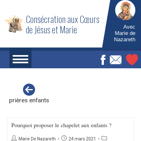
Skip
to
Consécration aux Cœurs
content
de Jésus et Marie
Avec
Marie de
Nazareth
prières enfants
Pourquoi proposer le chapelet aux enfants ?
Auteur/autrice
Publication
Post
Marie De Nazareth
24 mars 2021