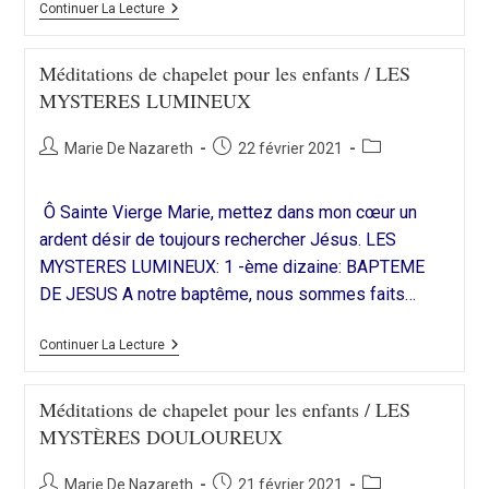
Méditations
Continuer La Lecture
De
Chapelet
Pour
Méditations de chapelet pour les enfants / LES
Les
MYSTERES LUMINEUX
Enfants
/
LES
Auteur/autrice
Publication
Post
Marie De Nazareth
MYSTÈRES
22 février 2021
JOYEUX
de
publiée :
category:
la
Ô Sainte Vierge Marie, mettez dans mon cœur un
publication :
ardent désir de toujours rechercher Jésus. LES
MYSTERES LUMINEUX: 1 -ème dizaine: BAPTEME
DE JESUS A notre baptême, nous sommes faits…
Méditations
Continuer La Lecture
De
Chapelet
Pour
Méditations de chapelet pour les enfants / LES
Les
MYSTÈRES DOULOUREUX
Enfants
/
LES
Auteur/autrice
Publication
Post
Marie De Nazareth
MYSTERES
21 février 2021