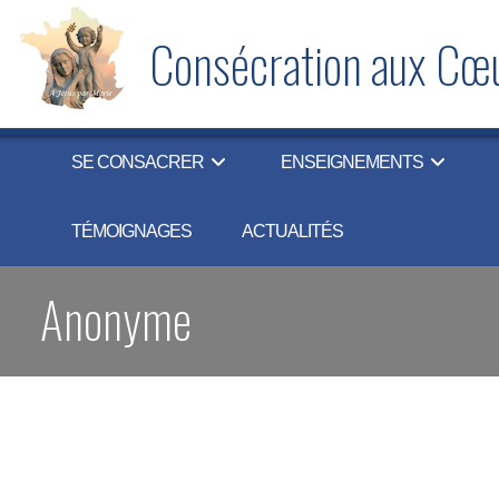
Skip
to
Consécration aux Cœu
content
SE CONSACRER
ENSEIGNEMENTS
TÉMOIGNAGES
ACTUALITÉS
Anonyme