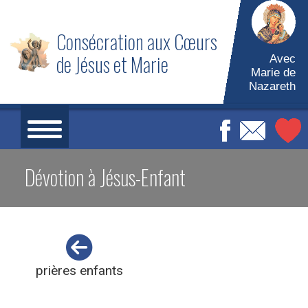
Skip
to
Consécration aux Cœurs
content
de Jésus et Marie
Avec
Marie de
Nazareth
Dévotion à Jésus-Enfant
prières enfants