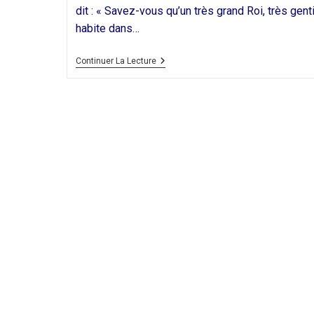
dit : « Savez-vous qu’un très grand Roi, très genti
habite dans…
Méthode
Continuer La Lecture
D’oraison
Pour
Les
Enfants