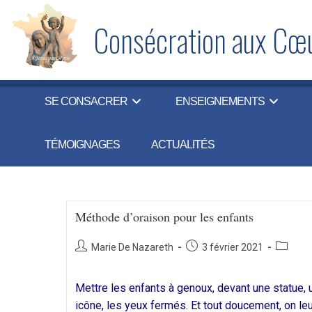
Skip
to
Consécration aux Cœu
content
SE CONSACRER
ENSEIGNEMENTS
TÉMOIGNAGES
ACTUALITÉS
Méthode d’oraison pour les enfants
Auteur/autrice
Publication
Post
Marie De Nazareth
3 février 2021
de
publiée :
category
la
Mettre les enfants à genoux, devant une statue, 
publication :
icône, les yeux fermés. Et tout doucement, on le